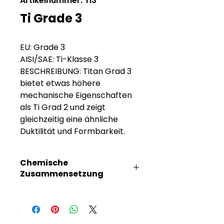
Artikelnummer: Ti3
Ti Grade 3
EU: Grade 3
AISI/SAE: Ti-Klasse 3
BESCHREIBUNG: Titan Grad 3
bietet etwas höhere
mechanische Eigenschaften
als Ti Grad 2 und zeigt
gleichzeitig eine ähnliche
Duktilität und Formbarkeit.
Chemische
Zusammensetzung
C %
Ti %
Fe %
O %
H %
0.080
Denge
0.30
0.35
0.015