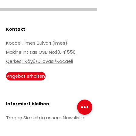
max
max
max
max
Kontakt
Kocaeli, İmes Bulvarı (imes)
Makine İhtisas OSB No:10, 41556
Çerkeşli Köyü/Dilovası/Kocaeli
Angebot erhalten
Informiert bleiben
Tragen Sie sich in unsere Newsliste
ein, um über aktuelle Entwicklungen
informiert zu werden.