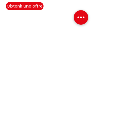
Obtenir une offre
Conductivité
25.3
27.2
30,5
thermique
(W/mK)
Rester informé
Inscrivez-vous à notre liste de
diffusion pour être informé des
développements en cours.
Email
S'inscrire