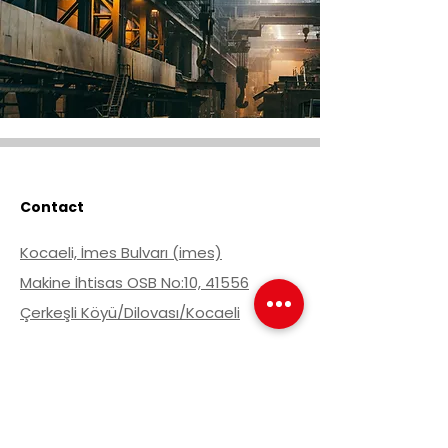
Contact
Kocaeli, İmes Bulvarı (imes)
Makine İhtisas OSB No:10, 41556
Çerkeşli Köyü/Dilovası/Kocaeli
Obtenir une offre