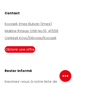
Propriétés mécaniques
je
Contact
Dureté
64-67
d'utilisation
CDH
Kocaeli, İmes Bulvarı (imes)
Makine İhtisas OSB No:10, 41556
Çerkeşli Köyü/Dilovası/Kocaeli
Obtenir une offre
Rester informé
Inscrivez-vous à notre liste de
diffusion pour être informé des
développements en cours.