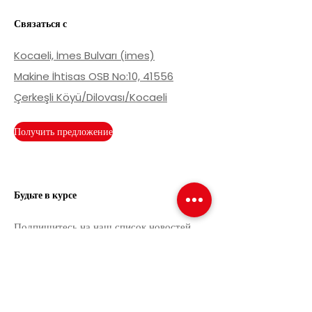
Связаться с
Kocaeli, İmes Bulvarı (imes)
Makine İhtisas OSB No:10, 41556
Çerkeşli Köyü/Dilovası/Kocaeli
Получить предложение
Будьте в курсе
Подпишитесь на наш список новостей,
чтобы быть в курсе текущих событий.
Email