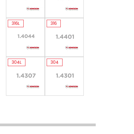
Нитроник
1.4571
316L
316
60
1.4044
1.4401
304L
304
1.4307
1.4301