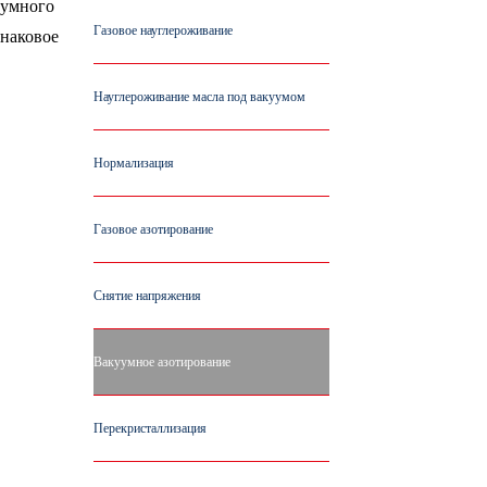
уумного
Газовое науглероживание
инаковое
Науглероживание масла под вакуумом
Нормализация
Газовое азотирование
Снятие напряжения
Вакуумное азотирование
Перекристаллизация