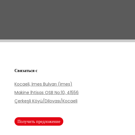
Связаться с
Kocaeli, İmes Bulvarı (imes)
Makine İhtisas OSB No:10, 41556
Çerkeşli Köyü/Dilovası/Kocaeli
Получить предложение