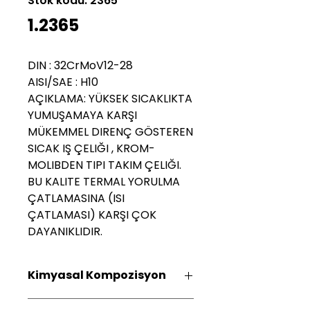
Stok kodu: 2365
1.2365
DIN : 32CrMoV12-28
AISI/SAE : H10
AÇIKLAMA: YÜKSEK SICAKLIKTA
YUMUŞAMAYA KARŞI
MÜKEMMEL DIRENÇ GÖSTEREN
SICAK IŞ ÇELIĞI , KROM-
MOLIBDEN TIPI TAKIM ÇELIĞI.
BU KALITE TERMAL YORULMA
ÇATLAMASINA (ISI
ÇATLAMASI) KARŞI ÇOK
DAYANIKLIDIR.
Kimyasal Kompozisyon