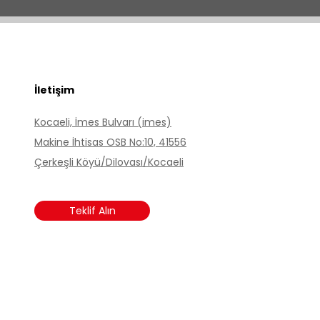
İletişim
Kocaeli, İmes Bulvarı (imes)
Makine İhtisas OSB No:10, 41556
Çerkeşli Köyü/Dilovası/Kocaeli
Teklif Alın