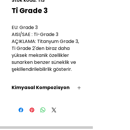
Stok kodu: Ti3
Ti Grade 3
EU: Grade 3
AISI/SAE : Ti-Grade 3
AÇIKLAMA: Titanyum Grade 3,
Ti Grade 2'den biraz daha
yüksek mekanik özellikler
sunarken benzer süneklik ve
şekillendirilebilirlik gösterir.
Kimyasal Kompozisyon
C %
Ti %
Fe %
O %
H %
0.080
Denge
0.30
0.35
0.015
max
max
max
max