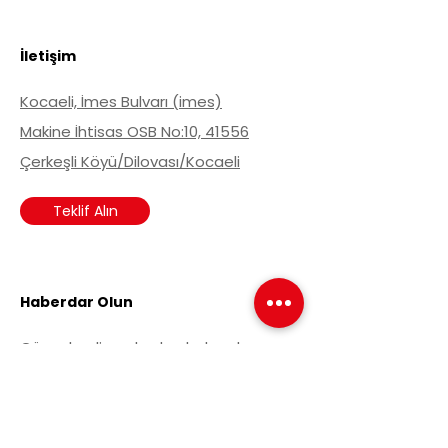
İletişim
Kocaeli, İmes Bulvarı (imes)
Makine İhtisas OSB No:10, 41556
Çerkeşli Köyü/Dilovası/Kocaeli
Teklif Alın
Haberdar Olun
Güncel gelişmelerden haberdar
olmak için haber listemize kayın olun.
Email