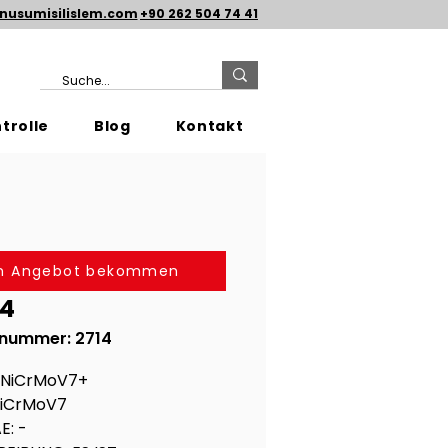
nusumisilislem.com
+90 262 504 74 41
trolle
Blog
Kontakt
in Angebot bekommen
14
lnummer: 2714
6NiCrMoV7+
NiCrMoV7
E: -