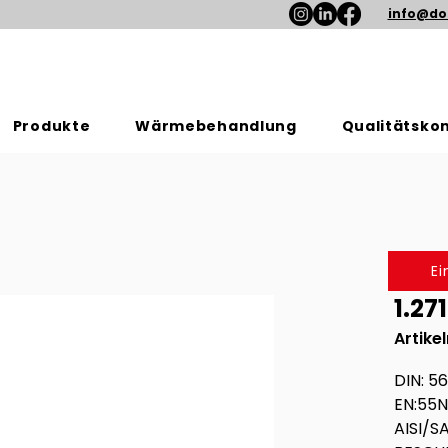
info@do
Produkte
Wärmebehandlung
Qualitätskon
E
1.27
Artike
DIN: 5
EN:55
AISI/SA