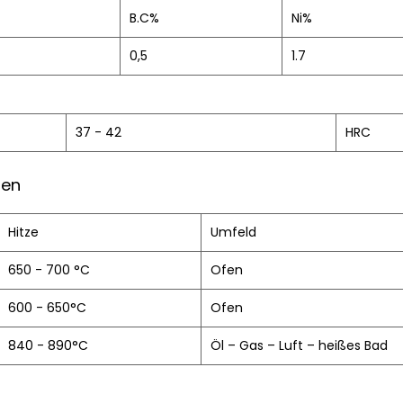
B.C%
Ni%
0,5
1.7
37 - 42
HRC
ten
Hitze
Umfeld
650 - 700 °C
Ofen
600 - 650°C
Ofen
840 - 890°C
Öl – Gas – Luft – heißes Bad