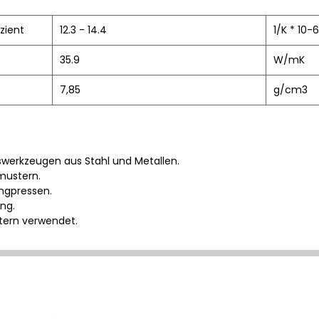
zient
12.3 - 14.4
1/K * 10-6
35.9
W/mK
7,85
g/cm3
werkzeugen aus Stahl und Metallen.
mustern.
ngpressen.
ng.
ttern verwendet.