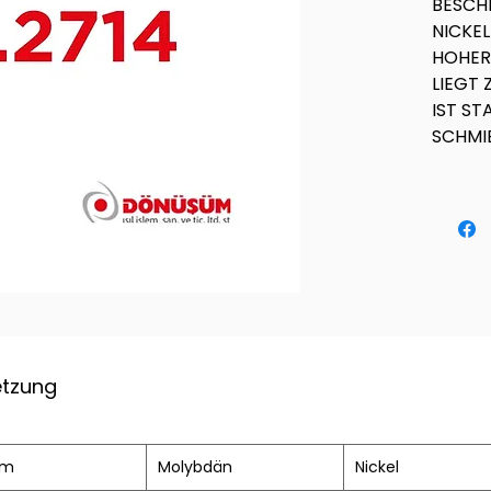
BESCHR
NICKE
HOHER 
LIEGT 
IST S
SCHMI
tzung
om
Molybdän
Nickel