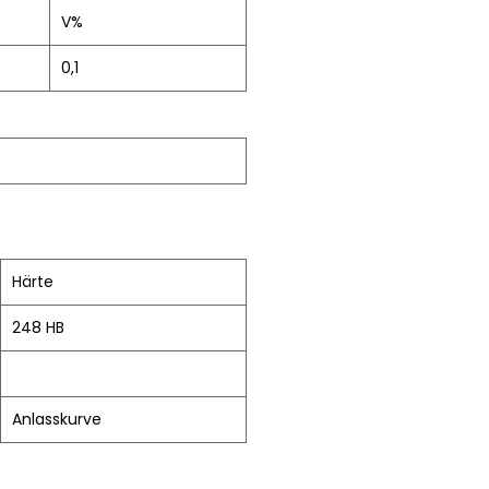
V%
0,1
Härte
248 HB
Anlasskurve