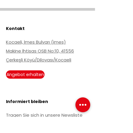
0.03
max
max
19.0
Kontakt
Kocaeli, İmes Bulvarı (imes)
Makine İhtisas OSB No:10, 41556
Çerkeşli Köyü/Dilovası/Kocaeli
Angebot erhalten
Informiert bleiben
Tragen Sie sich in unsere Newsliste
ein, um über aktuelle Entwicklungen
informiert zu werden.