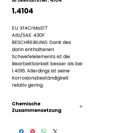
Artikelnummer: 4104
1.4104
EU: X14CrMoS17
AISI/SAE: 430F
BESCHREIBUNG: Dank des
darin enthaltenen
Schwefelelements ist die
Bearbeitbarkeit besser als bei
1.4016. Allerdings ist seine
Korrosionsbeständigkeit
relativ gering.
Chemische
Zusammensetzung
C%
Mn%
Si%
Cr%
S%