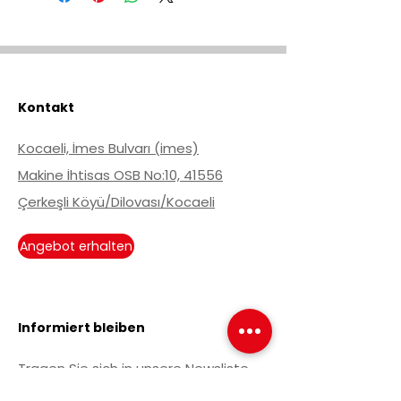
0.14
1.5
1.0
17.0
0.15-
max
max
0.35
Kontakt
Kocaeli, İmes Bulvarı (imes)
Makine İhtisas OSB No:10, 41556
Çerkeşli Köyü/Dilovası/Kocaeli
Angebot erhalten
Informiert bleiben
Tragen Sie sich in unsere Newsliste
ein, um über aktuelle Entwicklungen