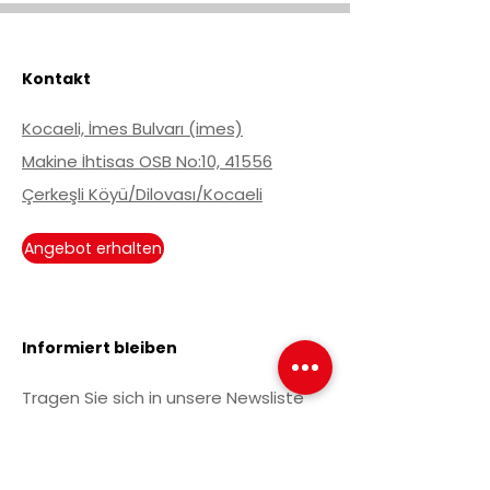
Kontakt
Kocaeli, İmes Bulvarı (imes)
Makine İhtisas OSB No:10, 41556
Çerkeşli Köyü/Dilovası/Kocaeli
Angebot erhalten
Informiert bleiben
Tragen Sie sich in unsere Newsliste
ein, um über aktuelle Entwicklungen
informiert zu werden.