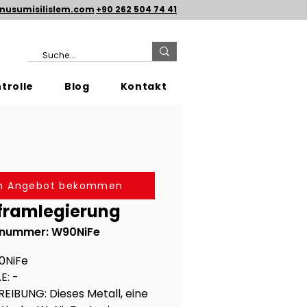
nusumisilislem.com
+90 262 504 74 41
trolle
Blog
Kontakt
in Angebot bekommen
framlegierung
elnummer: W90NiFe
0NiFe
E: -
EIBUNG: Dieses Metall, eine