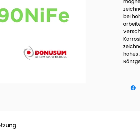
magnet
zeichne
bei ho
arbeit
Versch
Korros
zeichn
hohes 
Röntge
tzung