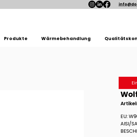
info@do
Produkte
Wärmebehandlung
Qualitätskon
E
Wol
Artik
EU: W9
AISI/SA
BESCHR