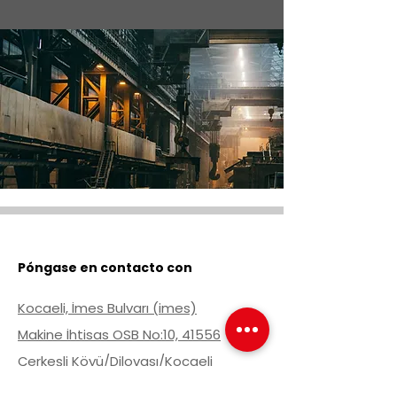
Póngase en contacto con
Kocaeli, İmes Bulvarı (imes)
Makine İhtisas OSB No:10, 41556
Çerkeşli Köyü/Dilovası/Kocaeli