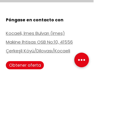
Póngase en contacto con
Kocaeli, İmes Bulvarı (imes)
Makine İhtisas OSB No:10, 41556
Çerkeşli Köyü/Dilovası/Kocaeli
Obtener oferta
Manténgase informado
Suscríbase a nuestra lista de noticias
para estar informado de las
novedades.