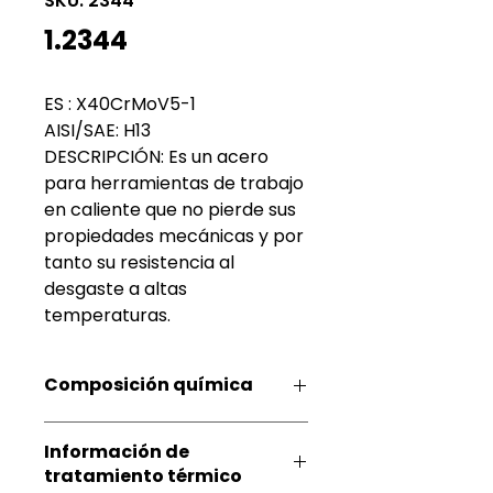
SKU: 2344
1.2344
ES : X40CrMoV5-1
AISI/SAE: H13
DESCRIPCIÓN: Es un acero
para herramientas de trabajo
en caliente que no pierde sus
propiedades mecánicas y por
tanto su resistencia al
desgaste a altas
temperaturas.
Composición química
C%
Cr%
Mo%
V%
Información de
tratamiento térmico
0,40
5,30
1,40
1,00