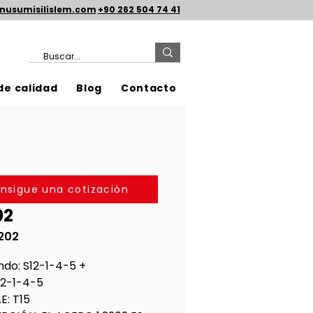
nusumisilislem.com
+90 262 504 74 41
de calidad
Blog
Contacto
nsigue una cotización
02
202
ndo: S12-1-4-5 +
S12-1-4-5
E: T15