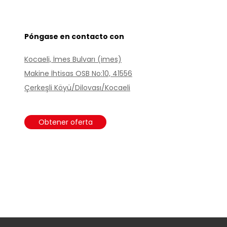
Póngase en contacto con
Kocaeli, İmes Bulvarı (imes)
Makine İhtisas OSB No:10, 41556
Çerkeşli Köyü/Dilovası/Kocaeli
Obtener oferta