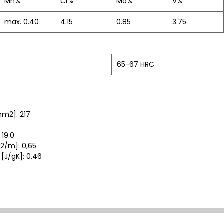
Mn%
Cr%
Mo%
V%
max. 0.40
4.15
0.85
3.75
65-67 HRC
mm2]: 217
 19.0
2/m]: 0,65
[J/gK]: 0,46