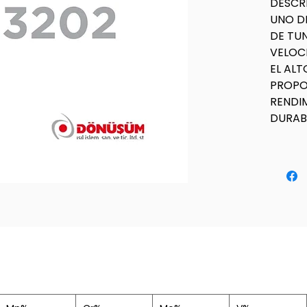
DESCR
UNO D
DE TU
VELOC
EL AL
PROPO
RENDI
DURABI