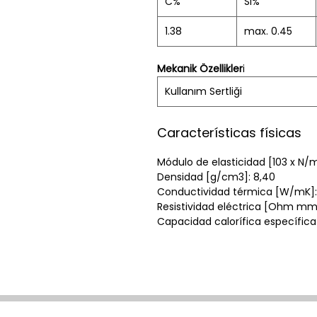
C%
Si%
1.38
max. 0.45
Mekanik Özellikler
i
Kullanım Sertliği
Características físicas
Módulo de elasticidad [103 x N/
Densidad [g/cm3]: 8,40
Conductividad térmica [W/mK]:
Resistividad eléctrica [Ohm mm
Capacidad calorífica específica 