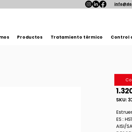
info@do
omos
Productos
Tratamiento térmico
Control 
Co
1.32
SKU: 3
Estrue
ES : H
AISI/SA