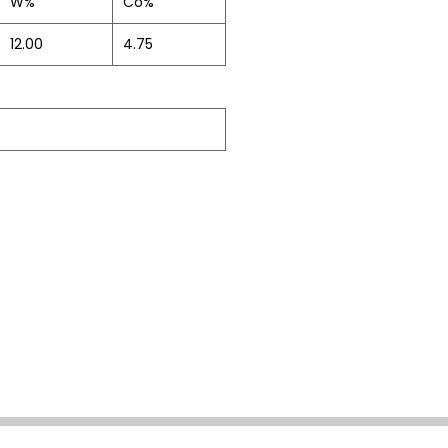
W%
Co%
12.00
4.75